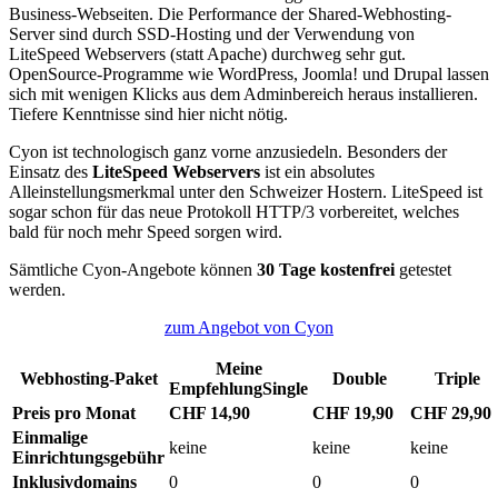
Business-Webseiten. Die Performance der Shared-Webhosting-
Server sind durch SSD-Hosting und der Verwendung von
LiteSpeed Webservers (statt Apache) durchweg sehr gut.
OpenSource-Programme wie WordPress, Joomla! und Drupal lassen
sich mit wenigen Klicks aus dem Adminbereich heraus installieren.
Tiefere Kenntnisse sind hier nicht nötig.
Cyon ist technologisch ganz vorne anzusiedeln. Besonders der
Einsatz des
LiteSpeed Webservers
ist ein absolutes
Alleinstellungsmerkmal unter den Schweizer Hostern. LiteSpeed ist
sogar schon für das neue Protokoll HTTP/3 vorbereitet, welches
bald für noch mehr Speed sorgen wird.
Sämtliche Cyon-Angebote können
30 Tage kostenfrei
getestet
werden.
zum Angebot von Cyon
Meine
Webhosting-Paket
Double
Triple
Empfehlung
Single
Preis pro Monat
CHF 14,90
CHF 19,90
CHF 29,90
Einmalige
keine
keine
keine
Einrichtungsgebühr
Inklusivdomains
0
0
0