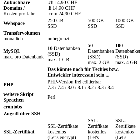
Zubuchbare
.ch 14,90 CHF
Domains
/
.li 14,90 CHF
Kosten pro Jahr
.com 24,90 CHF
250 GB
500 GB
1000 GB
Webspace
SSD
SSD
SSD
Transfervolumen
monatlich
unbegrenzt
50
100
10
Datenbanken
MySQL
Datenbanken
Datenbanke
(SSD)
max. pro Datenbank
(SSD)
(SSD)
max. 1 GB
max. 2 GB
max. 4 GB
Das könnte noch für Techies bzw.
Entwickler interessant sein ...
PHP-Version frei editierbar
PHP
7.3 / 7.4 / 8.0 / 8.1 / 8.2 / 8.3 / 8.4
weitere Skript-
Perl
Sprachen
cronjobs
Zugriff über SSH
SSL-
SSL-
SSL-Zertifikate
Zertifikate
Zertifikate
SSL-Zertifikat
kostenlos
kostenlos
kostenlos
(Let's encrypt)
(Let's
(Let's