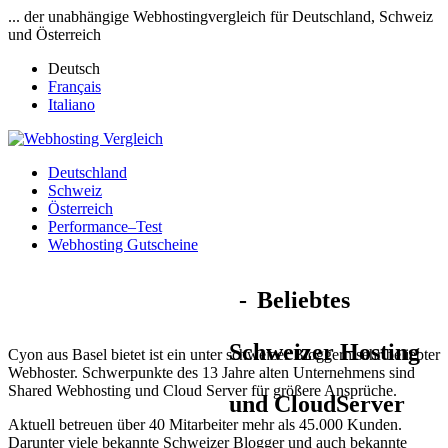
... der unabhängige Webhostingvergleich für Deutschland, Schweiz
und Österreich
Deutsch
Français
Italiano
Deutschland
Schweiz
Österreich
Performance–Test
Webhosting Gutscheine
Beliebtes
Schweizer Hosting
Cyon aus Basel bietet ist ein unter schweizer Bloggern sehr beliebter
Webhoster. Schwerpunkte des 13 Jahre alten Unternehmens sind
Shared Webhosting und Cloud Server für größere Ansprüche.
und CloudServer
Aktuell betreuen über 40 Mitarbeiter mehr als 45.000 Kunden.
Darunter viele bekannte Schweizer Blogger und auch bekannte