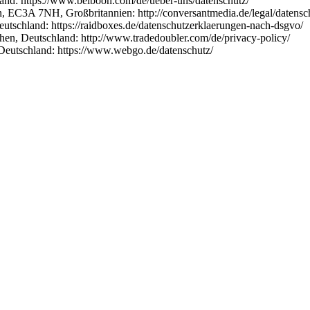
and: https://www.belboon.com/de/ueber-uns/datenschutz/
, EC3A 7NH, Großbritannien: http://conversantmedia.de/legal/datensch
tschland: https://raidboxes.de/datenschutzerklaerungen-nach-dsgvo/
, Deutschland: http://www.tradedoubler.com/de/privacy-policy/
utschland: https://www.webgo.de/datenschutz/