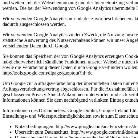
und weitere mit der Webseitennutzung und der Internetnutzung verbu
werden. Die bei der Verwendung von Google Analytics übermittelte 
Wir verwenden Google Analytics nur mit der zuvor beschriebenen akt
dadurch ausgeschlossen werden.
Wir verwenden Google Analytics zu dem Zweck, die Nutzung unserer 
statistische Auswertung des Nutzerverhaltens können wir unser Angebot
vorstehenden Daten durch Google.
Sie können das Speichern der von Google Analytics erzeugten Cookie
möglicherweise nicht sämtliche Funktionen unserer Webseite nutzen 
sowie die Verarbeitung dieser Daten durch Google verhindern wollen
http://tools.google.com/dlpage/gaoptout?hl=de.
Um Google zur Auftragsverarbeitung der übermittelten Daten nur ent
Auftragsverarbeitungsvertrag abgeschlossen. Für die Ausnahmefäll
geschlossenen Privacy-Shield-Abkommen unterworfen und sich zertifiz
Informationen können Sie dem nachfolgend verlinkten Eintrag entn
Informationen des Drittanbieters: Google Dublin, Google Ireland Ltd
Einstellungs- und Widerspruchsmöglichkeiten sowie zum Datenschu
Nutzerbedingungen: http://www.google.com/analytics/terms/de
Übersicht zum Datenschutz: http://www.google.com/intl/de/anal
Datenschutzerklärung: http://www.google.de/intl/de/policies/pr