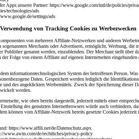
 Apps unserer Partner: https://www.google.com/intl/de/policies/priva
es/technologies/ads
//www.google.de/settings/ads
ie Verwendung von Tracking Cookies zu Werbezwecken
 Komponenten von mehreren Affiliate-Netzwerken und anderen Werbetreibe
en sogenannten Merchants oder Advertisern, ermöglicht, Werbung, die me
s oder Publisher genannt werden, einzublenden. Der Merchant stellt über
n der Folge von einem Affiliate auf eigenen Internetseiten eingebunde
 dem informationstechnologischen System der betroffenen Person. Was 
sonenbezogene Daten. Gespeichert werden lediglich die Identifikations
te und des angeklickten Werbemittels. Zweck der Speicherung dieser 
ewickelt werden.
netseite, wie oben bereits dargestellt, jederzeit mittels einer entspre
Einstellung des genutzten Internetbrowsers würde auch verhindern, da
dem können vom Affiliate-Netzwerk bereits gesetzte Cookies jederzeit
d: https://www.affili.net/de/Datenschutz.aspx
://www.awin.com/de/rechtliches/privacy-policy