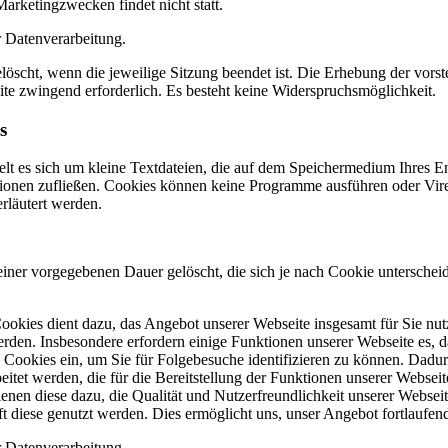
rketingzwecken findet nicht statt.
r Datenverarbeitung.
löscht, wenn die jeweilige Sitzung beendet ist. Die Erhebung der vorst
site zwingend erforderlich. Es besteht keine Widerspruchsmöglichkeit.
s
t es sich um kleine Textdateien, die auf dem Speichermedium Ihres End
mationen zufließen. Cookies können keine Programme ausführen oder Vir
rläutert werden.
einer vorgegebenen Dauer gelöscht, die sich je nach Cookie unterschei
kies dient dazu, das Angebot unserer Webseite insgesamt für Sie nutz
den. Insbesondere erfordern einige Funktionen unserer Webseite es, d
 Cookies ein, um Sie für Folgebesuche identifizieren zu können. Dadu
tet werden, die für die Bereitstellung der Funktionen unserer Webseite
en diese dazu, die Qualität und Nutzerfreundlichkeit unserer Webseite
t diese genutzt werden. Dies ermöglicht uns, unser Angebot fortlaufend
r Datenverarbeitung.