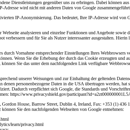
ndene Dienstleistungen gegenüber uns zu erbringen. Dabei können aus 
IP-Adresse wird nicht mit anderen Daten von Google zusammengeführt
ivierten IP-Anonymisierung. Das bedeutet, Ihre IP-Adresse wird von Go
Webseite analysieren und einzelne Funktionen und Angebote sowie da
 verbessern und für Sie als Nutzer interessanter ausgestalten. Hierin li
s durch Vornahme entsprechender Einstellungen Ihres Webbrowsers verh
können. Wenn Sie die Erhebung der durch das Cookie erzeugten und au
, können Sie das unter dem nachfolgenden Link verfügbare Webbrowser-
sprechend unserer Weisungen und zur Einhaltung der geltenden Datensc
e, in denen personenbezogene Daten in die USA übertragen werden, ha
iert. Dadurch verpflichtet sich Google, die Standards und Vorschrifte
ehmen: https://www.privacyshield.gov/participant?id=a2zt000000001L
., Gordon House, Barrow Street, Dublin 4, Ireland, Fax: +353 (1) 436
tz können Sie den nachfolgenden Webseiten von Google entnehmen:
.html
ytics/learn/privacy.html
ivacy