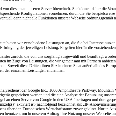
 von diesem an unseren Server übermittelt. Sie können daher die Vera
ntsprechende Konfigurationen vornehmen, durch die Sie beispielsweise
entuell dann nicht alle Funktionen unserer Webseite ordnungsgemäß n
 bieten wir verschiedene Leistungen an, die Sie bei Interesse nutzen 
rbringung der jeweiligen Leistung. Es gelten hierfür die vorstehende
tleister zurück, die von uns sorgfältig ausgewählt und beauftragt word
ten im Zuge von Leistungen, die wir gemeinsam mit Partnern anbieten
n. Soweit diese Dritten ihren Sitz in einem Staat außerhalb des Euro
en der einzelnen Leistungen entnehmen.
analysedienst der Google Inc., 1600 Amphitheatre Parkway, Mountain 
ndgerät gespeichert werden und die eine Analyse der Benutzung unsere
gel an einen Server von Google in den USA übertragen und dort gespe
zeIp()“ aktiviert ist (nachfolgend bezeichnet als: „IP-Anonymisierun
ens über den Europäischen Wirtschaftsraum zuvor gekürzt. Nur in Ausn
nen benutzen, um in unserem Auftrag Ihre Nutzung unserer Webseite a