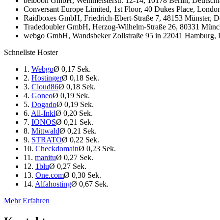
belboon GmbH, Weinmeisterstr. 12-14, 10178 Berlin, Deutschl
Conversant Europe Limited, 1st Floor, 40 Dukes Place, London
Raidboxes GmbH, Friedrich-Ebert-Straße 7, 48153 Münster, Deu
Tradedoubler GmbH, Herzog-Wilhelm-Straße 26, 80331 München
webgo GmbH, Wandsbeker Zollstraße 95 in 22041 Hamburg, De
Schnellste Hoster
1.
Webgo
Ø 0,17 Sek.
2.
Hostinger
Ø 0,18 Sek.
3.
Cloud86
Ø 0,18 Sek.
4.
Goneo
Ø 0,19 Sek.
5.
Dogado
Ø 0,19 Sek.
6.
All-Inkl
Ø 0,20 Sek.
7.
IONOS
Ø 0,21 Sek.
8.
Mittwald
Ø 0,21 Sek.
9.
STRATO
Ø 0,22 Sek.
10.
Checkdomain
Ø 0,23 Sek.
11.
manitu
Ø 0,27 Sek.
12.
1blu
Ø 0,27 Sek.
13.
One.com
Ø 0,30 Sek.
14.
Alfahosting
Ø 0,67 Sek.
Mehr Erfahren