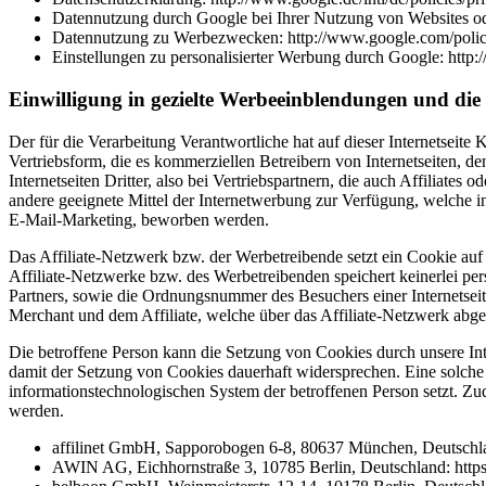
Datennutzung durch Google bei Ihrer Nutzung von Websites oder
Datennutzung zu Werbezwecken: http://www.google.com/polici
Einstellungen zu personalisierter Werbung durch Google: http:
Einwilligung in gezielte Werbeeinblendungen und d
Der für die Verarbeitung Verantwortliche hat auf dieser Internetseite
Vertriebsform, die es kommerziellen Betreibern von Internetseiten, d
Internetseiten Dritter, also bei Vertriebspartnern, die auch Affiliate
andere geeignete Mittel der Internetwerbung zur Verfügung, welche i
E-Mail-Marketing, beworben werden.
Das Affiliate-Netzwerk bzw. der Werbetreibende setzt ein Cookie auf
Affiliate-Netzwerke bzw. des Werbetreibenden speichert keinerlei per
Partners, sowie die Ordnungsnummer des Besuchers einer Internetsei
Merchant und dem Affiliate, welche über das Affiliate-Netzwerk abg
Die betroffene Person kann die Setzung von Cookies durch unsere Inter
damit der Setzung von Cookies dauerhaft widersprechen. Eine solche 
informationstechnologischen System der betroffenen Person setzt. Zu
werden.
affilinet GmbH, Sapporobogen 6-8, 80637 München, Deutschlan
AWIN AG, Eichhornstraße 3, 10785 Berlin, Deutschland: https