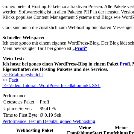
Goneo bietet
4
Hosting-Pakete zu attraktiven Preisen. Alle Pakete ver
werden. Softwareseitig ist in allen Paketen PHP in der neusten Ver
Klicks populäre Content-Management-Systeme und Blogs wie WordPres
Cool sind auch die zusätzlich zum Webhosting buchbaren Messenge
Schneller Webspace:
Ich teste goneo mit einem eigenen WordPress-Blog. Der Blog lädt seh
Mein bevorzugter Tarif bei goneo ist
„Profi“
.
Mein Test:
Ich hoste bei goneo einen WordPress-Blog in einem Paket
Profi
. 
Eigenschaften des Hosting-Paketes und des Services.
>> Erfahrungsbericht
>> Fazit
>> Video-Tutorial: WordPress-Installation inkl. SSL
Performance
Getestetes Paket
Profi
Uptime Server:
99,41 %
Time to First Byte:
Ø 0,19 Sek
Performance-Test im Detail
zu goneo Webhosting
Meine
Meine
Webhosting-Paket
Empfehlung
Start
Empfehlung
Pr