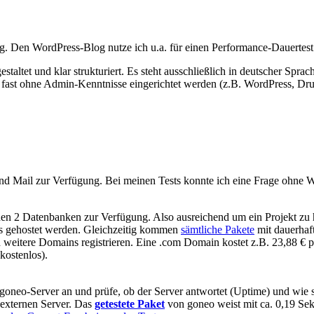
. Den WordPress-Blog nutze ich u.a. für einen Performance-Dauertest
estaltet und klar strukturiert. Es steht ausschließlich in deutscher Sp
ls fast ohne Admin-Kenntnisse eingerichtet werden (z.B. WordPress, 
nd Mail zur Verfügung. Bei meinen Tests konnte ich eine Frage ohne W
hen 2 Datenbanken zur Verfügung. Also ausreichend um ein Projekt zu 
ns gehostet werden. Gleichzeitig kommen
sämtliche Pakete
mit dauerhaft
eitere Domains registrieren. Eine .com Domain kostet z.B. 23,88 € p
kostenlos).
goneo-Server an und prüfe, ob der Server antwortet (Uptime) und wie s
 externen Server. Das
getestete Paket
von goneo weist mit ca. 0,19 Sek