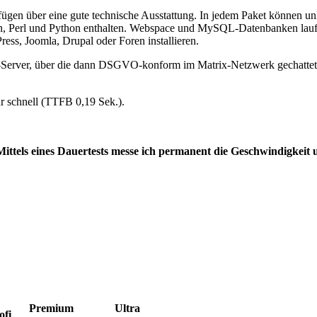
fügen über eine gute technische Ausstattung. In jedem Paket können unli
sion, Perl und Python enthalten. Webspace und MySQL-Datenbanken lau
s, Joomla, Drupal oder Foren installieren.
r-Server, über die dann DSGVO-konform im Matrix-Netzwerk gechatte
r schnell (TTFB 0,19 Sek.).
Mittels eines Dauertests messe ich permanent die Geschwindigkeit 
Premium
Ultra
ofi