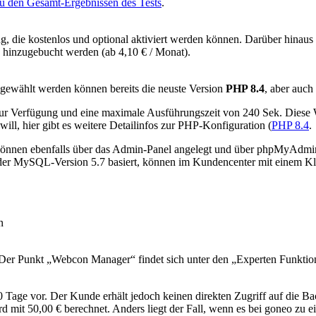
zu den Gesamt-Ergebnissen des Tests
.
g, die kostenlos und optional aktiviert werden können. Darüber hinaus 
ig hinzugebucht werden (ab 4,10 € / Monat).
gewählt werden können bereits die neuste Version
PHP 8.4
, aber auch
 Verfügung und eine maximale Ausführungszeit von 240 Sek. Diese Wert
 will, hier gibt es weitere Detailinfos zur PHP-Konfiguration (
PHP 8.4
.
nnen ebenfalls über das Admin-Panel angelegt und über phpMyAdmin
er MySQL-Version 5.7 basiert, können im Kundencenter mit einem Kli
n
 Der Punkt „Webcon Manager“ findet sich unter den „Experten Funktio
ge vor. Der Kunde erhält jedoch keinen direkten Zugriff auf die Ba
rd mit 50,00 € berechnet. Anders liegt der Fall, wenn es bei goneo zu