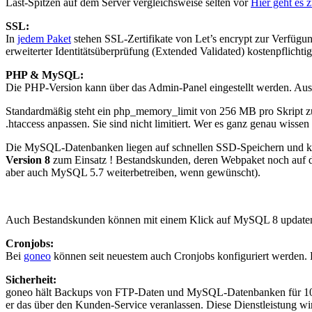
Last-Spitzen auf dem Server vergleichsweise selten vor
Hier geht es 
SSL:
In
jedem Paket
stehen SSL-Zertifikate von Let’s encrypt zur Verfügun
erweiterter Identitätsüberprüfung (Extended Validated) kostenpflicht
PHP & MySQL:
Die PHP-Version kann über das Admin-Panel eingestellt werden. Aus
Standardmäßig steht ein php_memory_limit von 256 MB pro Skript zur
.htaccess anpassen. Sie sind nicht limitiert. Wer es ganz genau wissen
Die MySQL-Datenbanken liegen auf schnellen SSD-Speichern und kö
Version 8
zum Einsatz ! Bestandskunden, deren Webpaket noch auf d
aber auch MySQL 5.7 weiterbetreiben, wenn gewünscht).
Auch Bestandskunden können mit einem Klick auf MySQL 8 update
Cronjobs:
Bei
goneo
können seit neuestem auch Cronjobs konfiguriert werden.
Sicherheit:
goneo hält Backups von FTP-Daten und MySQL-Datenbanken für 10 Ta
er das über den Kunden-Service veranlassen. Diese Dienstleistung wi