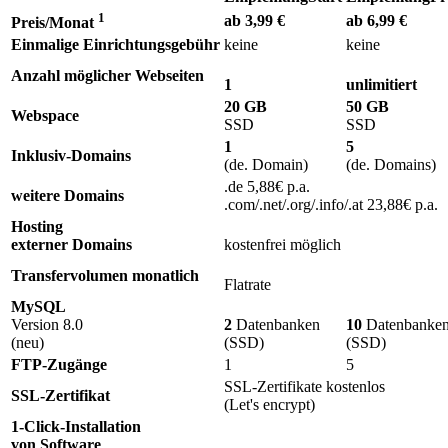
1
ab 3,99 €
ab 6,99 €
Preis/Monat
Einmalige Einrichtungsgebühr
keine
keine
Anzahl möglicher Webseiten
1
unlimitiert
20 GB
50 GB
Webspace
SSD
SSD
1
5
Inklusiv-Domains
(de. Domain)
(de. Domains)
.de 5,88€ p.a.
weitere Domains
.com/.net/.org/.info/.at 23,88€ p.a.
Hosting
externer Domains
kostenfrei möglich
Transfervolumen monatlich
Flatrate
MySQL
Version 8.0
2
Datenbanken
10
Datenbanke
(neu)
(SSD)
(SSD)
FTP-Zugänge
1
5
SSL-Zertifikate kostenlos
SSL-Zertifikat
(Let's encrypt)
1-Click-Installation
von Software