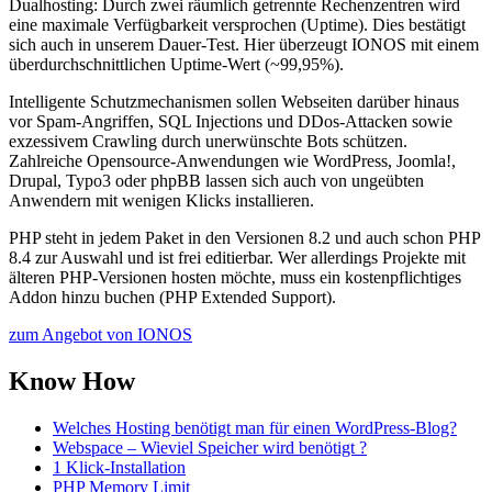
Dualhosting: Durch zwei räumlich getrennte Rechenzentren wird
eine maximale Verfügbarkeit versprochen (Uptime). Dies bestätigt
sich auch in unserem Dauer-Test. Hier überzeugt IONOS mit einem
überdurchschnittlichen Uptime-Wert (~99,95%).
Intelligente Schutzmechanismen sollen Webseiten darüber hinaus
vor Spam-Angriffen, SQL Injections und DDos-Attacken sowie
exzessivem Crawling durch unerwünschte Bots schützen.
Zahlreiche Opensource-Anwendungen wie WordPress, Joomla!,
Drupal, Typo3 oder phpBB lassen sich auch von ungeübten
Anwendern mit wenigen Klicks installieren.
PHP steht in jedem Paket in den Versionen 8.2 und auch schon PHP
8.4 zur Auswahl und ist frei editierbar. Wer allerdings Projekte mit
älteren PHP-Versionen hosten möchte, muss ein kostenpflichtiges
Addon hinzu buchen (PHP Extended Support).
zum Angebot von IONOS
Know How
Welches Hosting benötigt man für einen WordPress-Blog?
Webspace – Wieviel Speicher wird benötigt ?
1 Klick-Installation
PHP Memory Limit