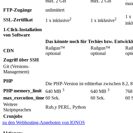
max. 2 GB
max. 2 GB
max
FTP-Zugänge
unlimitiert
1 x
2
2
SSL-Zertifikat
1 x inklusive
1 x inklusive
inkl
1-Click-Installation
von Software
Das könnte noch für Techies bzw. Entwickler
Railgun™
Railgun™
Rai
CDN
optional
optional
opti
Zugriff über SSH
Git (Versions-
Management)
PHP
Die PHP-Version ist editierbar zwischen 8.2, 8
3
3
PHP memory_limit
640 MB
640 MB
76
max_execution_time
60 Sek.
60 Sek.
60 
Weitere
Rub,y PERL, Python
Skriptsprachen
Cronjobs
zu den Webhosting-Angeboten von IONOS