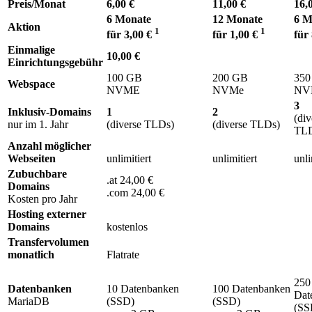
Preis/Monat
6,00 €
11,00 €
16,
6 Monate
12 Monate
6 M
Aktion
1
1
für 3,00 €
für 1,00 €
für
Einmalige
10,00 €
Einrichtungsgebühr
100 GB
200 GB
350
Webspace
NVME
NVMe
NV
3
Inklusiv-Domains
1
2
(div
nur im 1. Jahr
(diverse TLDs)
(diverse TLDs)
TLD
Anzahl möglicher
Webseiten
unlimitiert
unlimitiert
unli
Zubuchbare
.at 24,00 €
Domains
.com 24,00 €
Kosten pro Jahr
Hosting externer
Domains
kostenlos
Transfervolumen
monatlich
Flatrate
250
Datenbanken
10 Datenbanken
100 Datenbanken
Dat
MariaDB
(SSD)
(SSD)
(SS