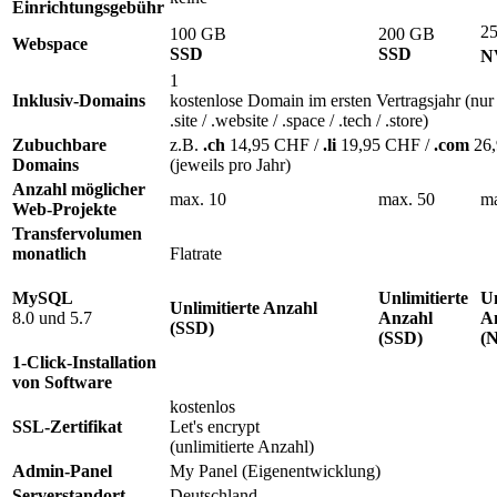
Einrichtungsgebühr
2
100 GB
200 GB
Webspace
SSD
SSD
N
1
Inklusiv-Domains
kostenlose Domain im ersten Vertragsjahr (nur 
.site / .website / .space / .tech / .store)
Zubuchbare
z.B.
.ch
14,95 CHF /
.li
19,95 CHF /
.com
26
Domains
(jeweils pro Jahr)
Anzahl möglicher
max. 10
max. 50
ma
Web-Projekte
Transfervolumen
monatlich
Flatrate
MySQL
Unlimitierte
Un
Unlimitierte Anzahl
8.0 und 5.7
Anzahl
A
(SSD)
(SSD)
(
1-Click-Installation
von Software
kostenlos
SSL-Zertifikat
Let's encrypt
(unlimitierte Anzahl)
Admin-Panel
My Panel (Eigenentwicklung)
Serverstandort
Deutschland