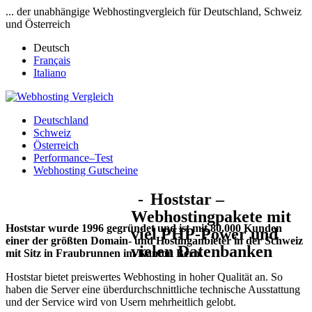
... der unabhängige Webhostingvergleich für Deutschland, Schweiz
und Österreich
Deutsch
Français
Italiano
Deutschland
Schweiz
Österreich
Performance–Test
Webhosting Gutscheine
Hoststar
–
Webhostingpakete mit
Hoststar wurde 1996 gegründet und ist mit 80.000 Kunden
viel PHP-Power und
einer der größten Domain- und Hostinganbieter in der Schweiz
vielen Datenbanken
mit Sitz in Fraubrunnen im Kanton Bern.
Hoststar bietet preiswertes Webhosting in hoher Qualität an. So
haben die Server eine überdurchschnittliche technische Ausstattung
und der Service wird von Usern mehrheitlich gelobt.