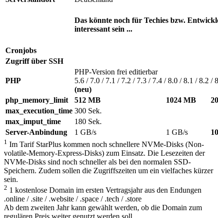
Das könnte noch für Techies bzw. Entwickl
interessant sein ...
Cronjobs
Zugriff über SSH
PHP-Version frei editierbar
PHP
5.6 / 7.0 / 7.1 / 7.2 / 7.3 / 7.4 / 8.0 / 8.1 / 8.2 / 
(neu)
php_memory_limit
512 MB
1024 MB
2
max_execution_time
300 Sek.
max_imput_time
180 Sek.
Server-Anbindung
1 GB/s
1 GB/s
1
1
Im Tarif StarPlus kommen noch schnellere NVMe-Disks (Non-
volatile-Memory-Express-Disks) zum Einsatz. Die Lesezeiten der
NVMe-Disks sind noch schneller als bei den normalen SSD-
Speichern. Zudem sollen die Zugriffszeiten um ein vielfaches kürzer
sein.
2
1 kostenlose Domain im ersten Vertragsjahr aus den Endungen
.online / .site / .website / .space / .tech / .store
Ab dem zweiten Jahr kann gewählt werden, ob die Domain zum
regulären Preis weiter genutzt werden soll.