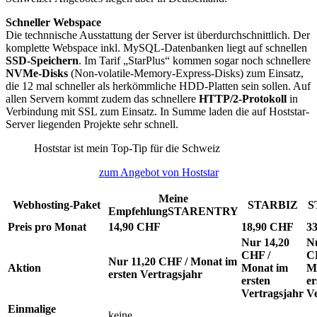
Schneller Webspace
Die technnische Ausstattung der Server ist überdurchschnittlich. Der
komplette Webspace inkl. MySQL-Datenbanken liegt auf schnellen
SSD-Speichern
. Im Tarif „StarPlus“ kommen sogar noch schnellere
NVMe-Disks
(Non-volatile-Memory-Express-Disks) zum Einsatz,
die 12 mal schneller als herkömmliche HDD-Platten sein sollen. Auf
allen Servern kommt zudem das schnellere
HTTP/2-Protokoll
in
Verbindung mit SSL zum Einsatz. In Summe laden die auf Hoststar-
Server liegenden Projekte sehr schnell.
Hoststar ist mein Top-Tip für die Schweiz
zum Angebot von Hoststar
Meine
Webhosting-Paket
STARBIZ
S
Empfehlung
STARENTRY
Preis pro Monat
14,90 CHF
18,90 CHF
3
Nur 14,20
N
CHF /
C
Nur 11,20 CHF / Monat im
Aktion
Monat im
M
ersten Vertragsjahr
ersten
er
Vertragsjahr
Ve
Einmalige
keine