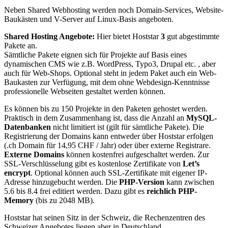
Neben Shared Webhosting werden noch Domain-Services, Website-
Baukästen und V-Server auf Linux-Basis angeboten.
Shared Hosting Angebote:
Hier bietet Hoststar
3
gut abgestimmte
Pakete an.
Sämtliche Pakete eignen sich für Projekte auf Basis eines
dynamischen CMS wie z.B. WordPress, Typo3, Drupal etc. , aber
auch für Web-Shops. Optional steht in jedem Paket auch ein Web-
Baukasten zur Verfügung, mit dem ohne Webdesign-Kenntnisse
professionelle Webseiten gestaltet werden können.
Es können bis zu 150 Projekte in den Paketen gehostet werden.
Praktisch in dem Zusammenhang ist, dass die Anzahl an
MySQL-
Datenbanken
nicht limitiert ist (gilt für sämtliche Pakete). Die
Registrierung der Domains kann entweder über Hoststar erfolgen
(.ch Domain für 14,95 CHF / Jahr) oder über externe Registrare.
Externe Domains
können kostenfrei aufgeschaltet werden. Zur
SSL-Verschlüsselung gibt es kostenlose Zertifikate von
Let’s
encrypt
. Optional können auch SSL-Zertifikate mit eigener IP-
Adresse hinzugebucht werden. Die
PHP-Version
kann zwischen
5.6 bis 8.4 frei editiert werden. Dazu gibt es
reichlich PHP-
Memory
(bis zu 2048 MB).
Hoststar hat seinen Sitz in der Schweiz, die Rechenzentren des
Schweizer Angebotes liegen aber in Deutschland.