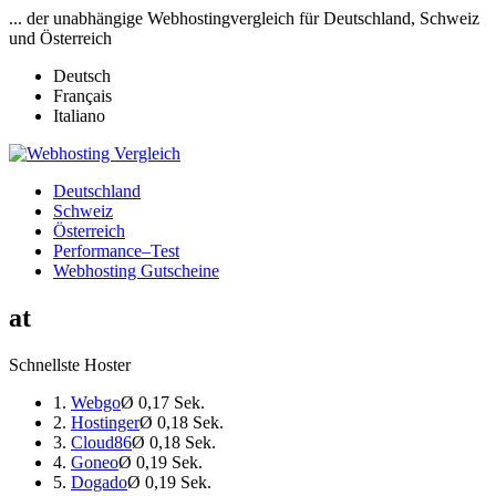
... der unabhängige Webhostingvergleich für Deutschland, Schweiz
und Österreich
Deutsch
Français
Italiano
Deutschland
Schweiz
Österreich
Performance–Test
Webhosting Gutscheine
at
Schnellste Hoster
1.
Webgo
Ø 0,17 Sek.
2.
Hostinger
Ø 0,18 Sek.
3.
Cloud86
Ø 0,18 Sek.
4.
Goneo
Ø 0,19 Sek.
5.
Dogado
Ø 0,19 Sek.