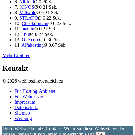
6.
All-Inkl
Ø 0,20 Sek.
7.
IONOS
Ø 0,21 Sek.
8.
Mittwald
Ø 0,21 Sek.
9.
STRATO
Ø 0,22 Sek.
10.
Checkdomain
Ø 0,23 Sek.
11.
manitu
Ø 0,27 Sek.
12.
1blu
Ø 0,27 Sek.
13.
One.com
Ø 0,30 Sek.
14.
Alfahosting
Ø 0,67 Sek.
Mehr Erfahren
Kontakt
© 2026 webhostingvergleich.eu
Für Hosting-Anbieter
Für Webmaster
Impressum
Datenschutz
Sitemap
Werbung
Diese Website benutzt Cookies. Wenn Sie diese Webseite weiter
nutzen, gehen wir von Ihrem Einverständnis aus.
OK