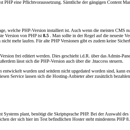
 ist PHP eine Pflichtvoraussetzung. Sämtliche der gängigen Content 
ge, welche PHP-Version installiert ist. Auch wenn die meisten CMS nu
ste Version von PHP ist
8.5
. Man sollte in der Regel auf die neueste Ve
icht mehr laufen. Für alte PHP Versionen gibt es zudem keine Sicherh
sion frei editiert werden. Dies geschieht i.d.R. über das Admin-Panel
ßerdem lässt sich die PHP-Version auch über die .htaccess steuern.
 entwickelt wurden und seitdem nicht upgedated worden sind, kann 
esen Service lassen sich die Hosting-Anbieter aber zusätzlich bezahlen
Systems plant, benötigt die Skriptsprache PHP. Bei der Auswahl des W
tlichen der sich hier im Test befindlichen Hoster steht mindestens PHP