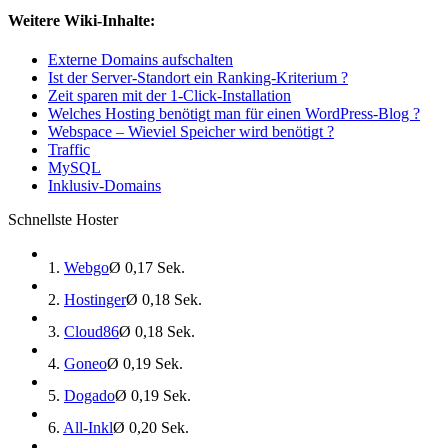
Weitere Wiki-Inhalte:
Externe Domains aufschalten
Ist der Server-Standort ein Ranking-Kriterium ?
Zeit sparen mit der 1-Click-Installation
Welches Hosting benötigt man für einen WordPress-Blog ?
Webspace – Wieviel Speicher wird benötigt ?
Traffic
MySQL
Inklusiv-Domains
Schnellste Hoster
1.
Webgo
Ø 0,17 Sek.
2.
Hostinger
Ø 0,18 Sek.
3.
Cloud86
Ø 0,18 Sek.
4.
Goneo
Ø 0,19 Sek.
5.
Dogado
Ø 0,19 Sek.
6.
All-Inkl
Ø 0,20 Sek.