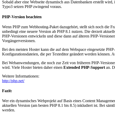
Sobald aber eine Webseite dynamisch aus Datenbanken erstellt wird,
Typo3 setzen PHP zwingend voraus.
PHP-Version beachten
Wenn PHP zum Webhosting-Paket dazugehört, stellt sich noch die Fra
unbedingt eine neuere Version ab PHP 8.1 nutzen. Die derzeit aktuell
PHP-Versionen entwickeln und diese dann auf älteren PHP-Versionen n
Vorgängerversionen.
Bei den meisten Hoster kann die auf dem Webspace eingesetzte PHP-Ver
Konfigurationsdateien, die per Texteditor geändert werden können. Au
Bei Webanwendungen, die noch zur Zeit von früheren PHP-Versionen
wird. Viele Hoster bieten daher einen
Extended PHP-Support
an. Di
Weitere Informationen:
http://php.net/
Fazit:
Wer ein dynamisches Webprojekt auf Basis eines Content Management 
aktuellen Version (am besten PHP 8.1 bis 8.5) inkludiert ist. Bei säm
werden.