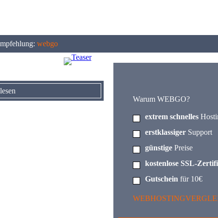
mpfehlung:
webgo
lesen
Warum WEBGO?
extrem schnelles
Hosti
erstklassiger
Support
günstige
Preise
kostenlose SSL-Zertif
Gutschein
für 10€
WEBHOSTINGVERGLE